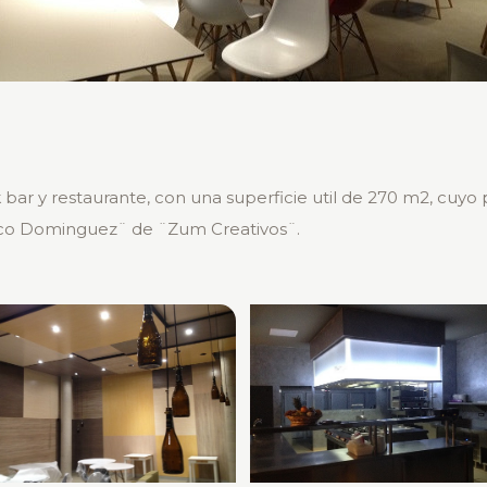
bar y restaurante, con una superficie util de 270 m2, cuyo
aco Dominguez¨ de ¨Zum Creativos¨.