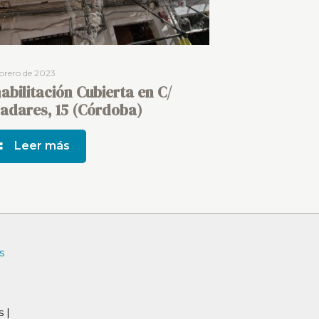
ebrero de 2023
abilitación Cubierta en C/
ladares, 15 (Córdoba)
Leer más
s
 |