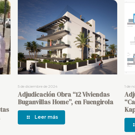
5 de diciembre de 2024
1 de 
Adjudicación Obra “12 Viviendas
Adj
Buganvillas Home”, en Fuengirola
“Ca
tas
Kap
n
Leer más