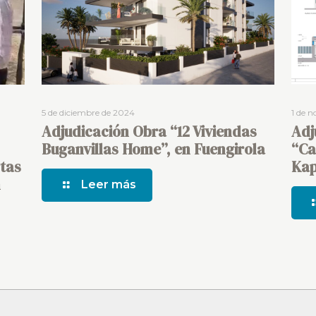
5 de diciembre de 2024
1 de 
Adjudicación Obra “12 Viviendas
Adj
Buganvillas Home”, en Fuengirola
“Ca
tas
Kap
n
Leer más